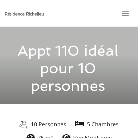
navig
Togg
navig
Appt 110 idéal
pour 10
personnes
10 Personnes
5 Chambres
75 m2
Vue Montagne